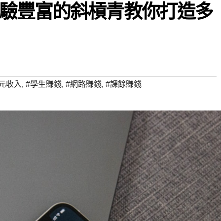
驗豐富的斜槓青教你打造多
多元收入
,
#學生賺錢
,
#網路賺錢
,
#課餘賺錢