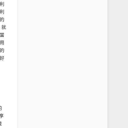
利
利
的
，就
當
用
的
好
的
享
並