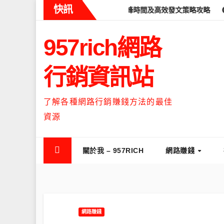
Skip
快訊
ds什麼時候流量最高？流量高峰時間及高效發文策略攻略
如何讓Th
to
content
957rich網路
行銷資訊站
了解各種網路行銷賺錢方法的最佳
資源
關於我 – 957RICH
網路賺錢
網路賺錢