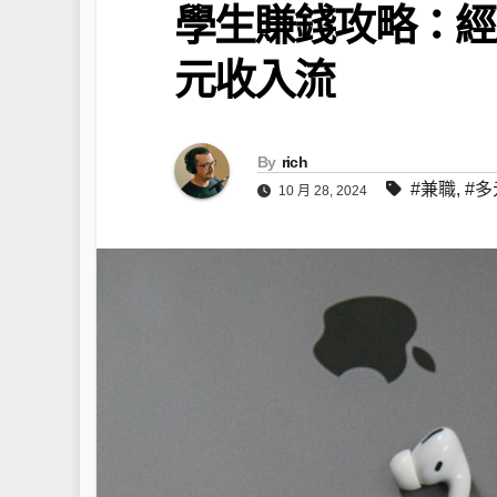
學生賺錢攻略：經
元收入流
By
rich
#兼職
,
#
10 月 28, 2024