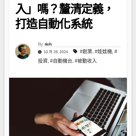
入」嗎？釐清定義，
打造自動化系統
By
rich
#創業
,
#娃娃機
,
#
10 月 28, 2024
投資
,
#自動機台
,
#被動收入