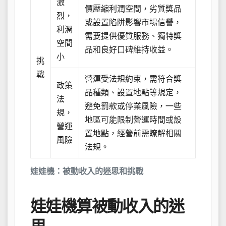
激
價壓縮利潤空間，劣質獎品
烈，
或設置陷阱影響市場信譽，
利潤
需要提供優質服務、獨特獎
空間
品和良好口碑維持收益。
小
挑
戰
營運受法規約束，需符合獎
政策
品種類、設置地點等規定，
法
避免罰款或停業風險，一些
規，
地區可能限制營運時間或設
營運
置地點，經營前需瞭解相關
風險
法規。
娃娃機：被動收入的迷思和挑戰
娃娃機算被動收入的迷