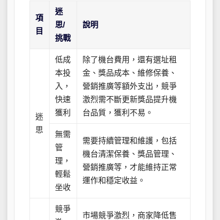
迷
項
思/
說明
目
挑戰
低成
除了機台費用，還有選址租
本投
金、獎品成本、維修保養、
入，
營銷推廣等額外支出，競爭
快速
激烈需不斷更新獎品提升機
獲利
台品質，獲利不易。
迷
思
無需
需要持續管理和維護，包括
管
機台清潔保養、獎品管理、
理，
營銷推廣等，才能維持正常
輕鬆
運作和穩定收益。
坐收
競爭
市場競爭激烈，商家降低售