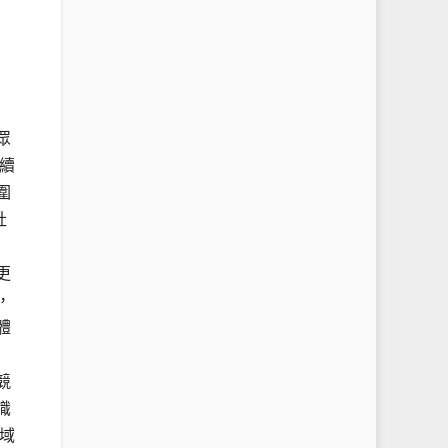
眾
續
圍
社
更
，
體
競
識
域