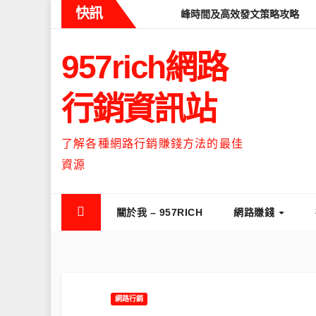
Skip
快訊
eads什麼時候流量最高？流量高峰時間及高效發文策略攻略
如何讓T
to
content
957rich網路
行銷資訊站
了解各種網路行銷賺錢方法的最佳
資源
關於我 – 957RICH
網路賺錢
網路行銷