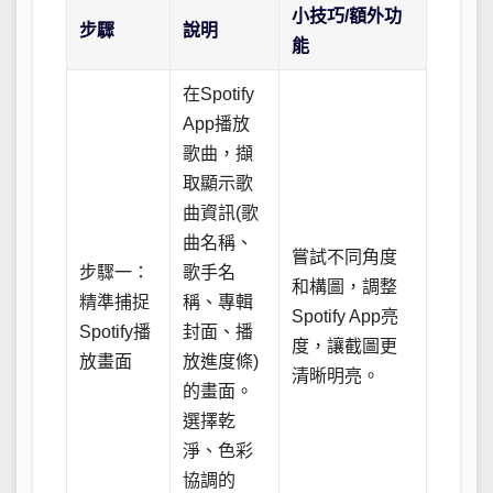
小技巧/額外功
步驟
說明
能
在Spotify
App播放
歌曲，擷
取顯示歌
曲資訊(歌
曲名稱、
嘗試不同角度
步驟一：
歌手名
和構圖，調整
精準捕捉
稱、專輯
Spotify App亮
Spotify播
封面、播
度，讓截圖更
放畫面
放進度條)
清晰明亮。
的畫面。
選擇乾
淨、色彩
協調的