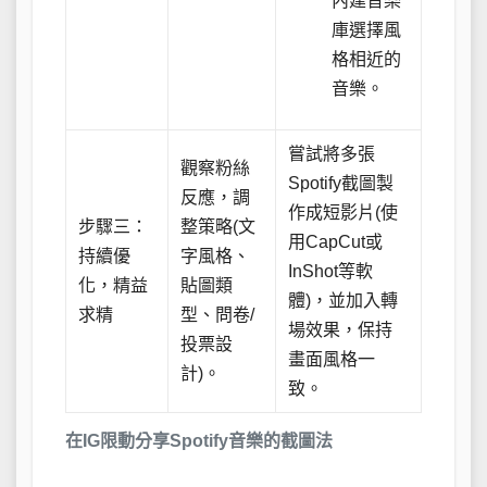
內建音樂
庫選擇風
格相近的
音樂。
嘗試將多張
觀察粉絲
Spotify截圖製
反應，調
作成短影片(使
步驟三：
整策略(文
用CapCut或
持續優
字風格、
InShot等軟
化，精益
貼圖類
體)，並加入轉
求精
型、問卷/
場效果，保持
投票設
畫面風格一
計)。
致。
在IG限動分享Spotify音樂的截圖法