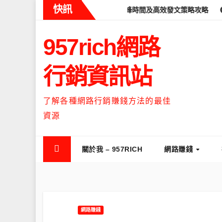
Skip
快訊
eads什麼時候流量最高？流量高峰時間及高效發文策略攻略
如何讓T
to
content
957rich網路
行銷資訊站
了解各種網路行銷賺錢方法的最佳
資源
關於我 – 957RICH
網路賺錢
網路賺錢