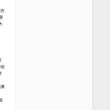
金的
關
大
幣
中抵
幣
續費
金