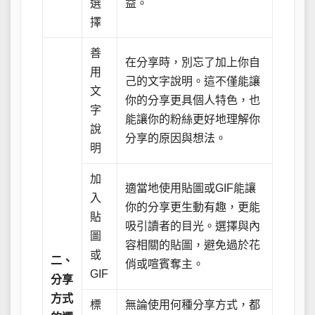
選
益。
擇
善
在分享時，別忘了加上你自
用
己的文字說明。這不僅能讓
文
你的分享更具個人特色，也
字
能讓你的粉絲更好地理解你
說
分享的原因與想法。
明
加
適當地使用貼圖或GIF能讓
入
你的分享更生動有趣，更能
貼
吸引讀者的目光。選擇與內
圖
容相關的貼圖，避免過於花
或
二、
俏或喧賓奪主。
GIF
分享
方式
標
無論使用何種分享方式，都