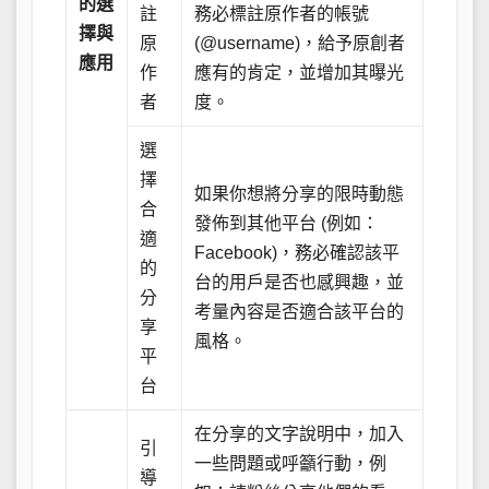
的選
註
務必標註原作者的帳號
擇與
原
(@username)，給予原創者
應用
作
應有的肯定，並增加其曝光
者
度。
選
擇
如果你想將分享的限時動態
合
發佈到其他平台 (例如：
適
Facebook)，務必確認該平
的
台的用戶是否也感興趣，並
分
考量內容是否適合該平台的
享
風格。
平
台
在分享的文字說明中，加入
引
一些問題或呼籲行動，例
導