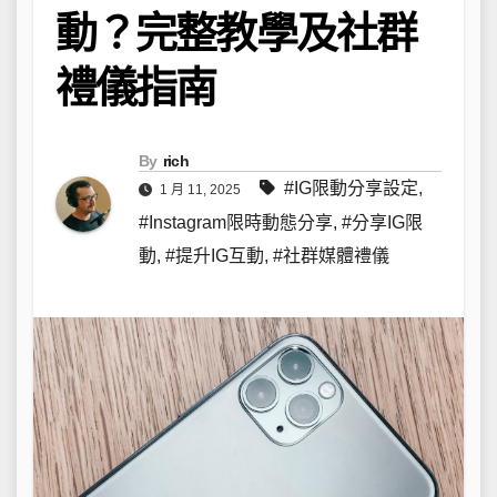
動？完整教學及社群
禮儀指南
By
rich
#IG限動分享設定
,
1 月 11, 2025
#Instagram限時動態分享
,
#分享IG限
動
,
#提升IG互動
,
#社群媒體禮儀