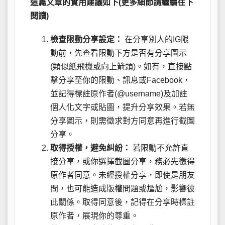
這篇文章的實用建議如下(更多細節請繼續往下
閱讀)
檢查限動分享設定：
在分享別人的IG限
動前，先查看限動下方是否有分享圖示
(類似紙飛機或向上箭頭)。如有，直接點
擊分享至你的限動、訊息或Facebook，
並記得標註原作者(@username)及加註
個人化文字或貼圖，提升分享效果。若無
分享圖示，則需徵求對方同意再進行截圖
分享。
取得授權，避免糾紛：
若限動不允許直
接分享，或你選擇截圖分享，務必先徵得
原作者同意。未經授權分享，即使是朋友
間，也可能造成版權問題或尷尬，影響彼
此關係。取得同意後，記得在分享時標註
原作者，展現你的尊重。