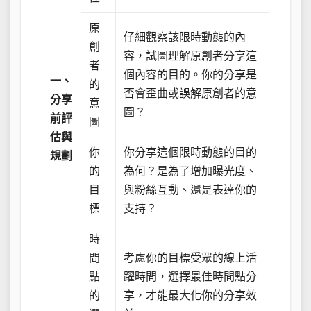
原
仔細觀察該限時動態的內
創
容，試圖理解原創者分享這
者
個內容的目的。你的分享是
一、
的
否會歪曲或誤解原創者的意
分享
意
圖？
前評
圖
估與
你
你分享這個限時動態的目的
規劃
的
為何？是為了增加曝光度、
目
與粉絲互動、還是表達你的
標
支持？
時
間
考慮你的目標受眾的線上活
點
躍時間，選擇最佳時間點分
的
享，才能最大化你的分享效