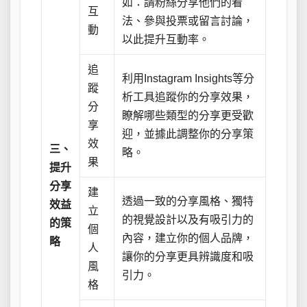
如：請粉絲分享他們的看
互
法、參與投票或留言討論，
動
以此提升互動率。
追
利用Instagram Insights等分
蹤
析工具追蹤你的分享效果，
分
瞭解哪些類型的分享更受歡
享
迎，並據此調整你的分享策
效
三、
略。
果
提升
分享
建
透過一致的分享風格、獨特
效益
立
的視覺設計以及有吸引力的
的策
個
內容，建立你的個人品牌，
略
人
讓你的分享更具辨識度和吸
風
引力。
格