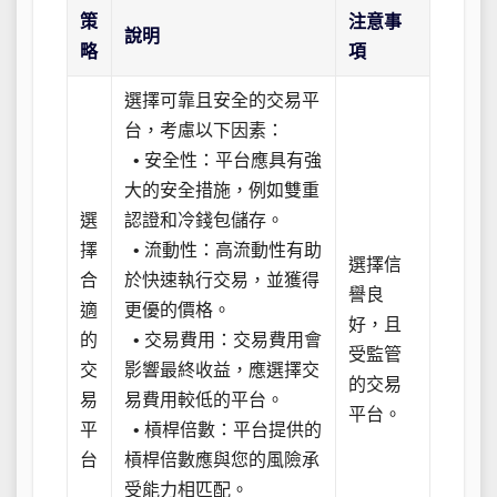
策
注意事
說明
略
項
選擇可靠且安全的交易平
台，考慮以下因素：
• 安全性：平台應具有強
大的安全措施，例如雙重
選
認證和冷錢包儲存。
擇
• 流動性：高流動性有助
選擇信
合
於快速執行交易，並獲得
譽良
適
更優的價格。
好，且
的
• 交易費用：交易費用會
受監管
交
影響最終收益，應選擇交
的交易
易
易費用較低的平台。
平台。
平
• 槓桿倍數：平台提供的
台
槓桿倍數應與您的風險承
受能力相匹配。