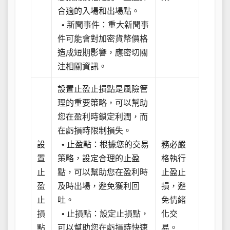
合適的入場和出場點。
• 新聞事件：重大新聞事
件可能會對加密貨幣價格
造成短期影響，應密切關
注相關資訊。
設置止盈止損點是風險管
理的重要策略，可以幫助
您在盈利時鎖定利潤，而
在虧損時限制損失。
設
• 止盈點：根據您的交易
務必嚴
置
策略，設定合理的止盈
格執行
止
點，可以幫助您在盈利時
止盈止
盈
及時出場，避免獲利回
損，避
止
吐。
免情緒
損
• 止損點：設定止損點，
化交
點
可以幫助您在虧損時快速
易。