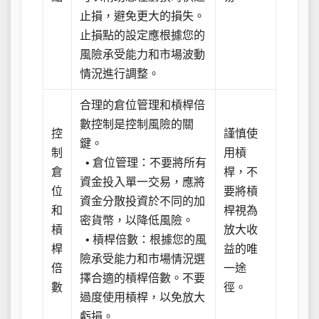
止損，避免更大的損失。
止損點的設定應根據您的
風險承受能力和市場波動
情況進行調整。
合理的倉位管理和槓桿倍
數控制是控制風險的關
控
謹慎使
鍵。
制
用槓
• 倉位管理：不要將所有
倉
桿，不
資金投入單一交易，應將
位
要將槓
資金分散投資於不同的加
和
桿視為
密貨幣，以降低風險。
槓
放大收
• 槓桿倍數：根據您的風
桿
益的唯
險承受能力和市場情況選
倍
一途
擇合適的槓桿倍數。不要
數
徑。
過度使用槓桿，以免放大
虧損。