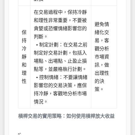
在交易過程中，保持冷靜
和理性非常重要，不要被
避免情
貪婪或恐懼情緒影響您的
保
緒化交
判斷。
持
易，客
• 制定計劃：在交易之前
冷
觀分析
制定好交易計劃，包括入
靜
市場資
場點、出場點、止盈止損
和
訊，做
點等，並嚴格執行計劃。
理
出理性
• 控制情緒：不要讓情緒
性
的決
影響您的交易決策，應保
策。
持冷靜，客觀地分析市場
情況。
槓桿交易的實用策略：如何使用槓桿放大收益