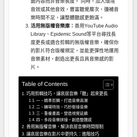
面內容而非音樂長度。 同時，加入環境
音效或其他音效，豐富聽覺層次，彌補音
樂時間不足，讓整體聽感更飽滿。
活用無版權音樂庫：
善用YouTube Audio
Library、Epidemic Sound等平台尋找長
度更長或適合剪輯的無版權音樂，確保你
的影片符合版權規定，並能更彈性地運用
音樂素材，創造出更長且具音樂感的影
片。
Table of Contents
巧用剪輯技巧，讓哀居音樂「聽」起來更長
一、精準剪輯，打造音樂高潮
二、轉場特效，巧妙銜接音樂
三、重複畫面，營造視覺延續
四、多段音樂拼接，創造整體感
善用無版權音樂，解決哀居音樂時間限制
讓哀居音樂在影片中更持久：進階技巧