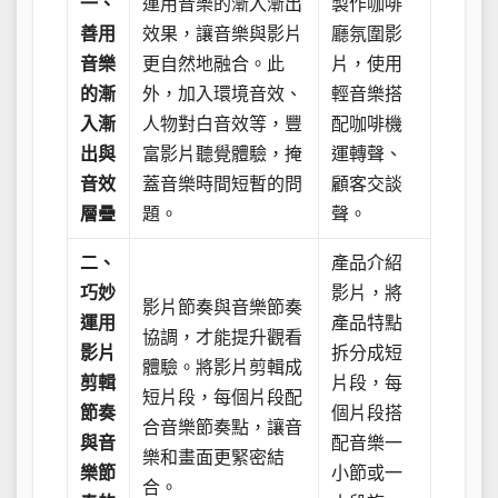
一、
運用音樂的漸入漸出
製作咖啡
善用
效果，讓音樂與影片
廳氛圍影
音樂
更自然地融合。此
片，使用
的漸
外，加入環境音效、
輕音樂搭
入漸
人物對白音效等，豐
配咖啡機
出與
富影片聽覺體驗，掩
運轉聲、
音效
蓋音樂時間短暫的問
顧客交談
層疊
題。
聲。
二、
產品介紹
巧妙
影片，將
影片節奏與音樂節奏
運用
產品特點
協調，才能提升觀看
影片
拆分成短
體驗。將影片剪輯成
剪輯
片段，每
短片段，每個片段配
節奏
個片段搭
合音樂節奏點，讓音
與音
配音樂一
樂和畫面更緊密結
樂節
小節或一
合。