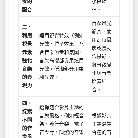
奏的
小段旋
配合
律。
自然風光
三、
影片，使
利用
運用視覺特效（例如
用延時攝
視覺
光效、粒子效果）配
影或慢動
元素
合音樂節奏和氛圍。
作攝影，
強化
音樂高潮部分用炫目
將景觀變
音樂
光效，低潮部分用柔
化與音樂
的表
和光效。
節奏結
現力
合。
四、
選擇適合影片主題的
探索
音樂風格，例如輕音
根據影片
不同
樂、流行音樂、電子
主題選擇
的音
音樂等。簡潔的音樂
合適的音
樂風