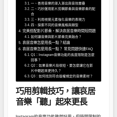
一、善用音樂的漸入漸出與音效層疊
二、巧妙運用影片剪輯節奏與音樂節奏的配
合
三、利用視覺元素強化音樂的表現力
四、探索不同的音樂風格與類型
完美搭配影片節奏，解決哀居音樂時間短問題
如何讓音樂與影片節奏完美融合？
哀居音樂怎麼用長一點？結論
哀居音樂怎麼用長一點？ 常見問題快速FAQ
Q1：Instagram音樂功能的長度限制是怎麼
回事？
Q2：如果音樂片段很短，要怎麼讓它在影
片中聽起來更持久？
Q3：如何找到符合版權規定的音樂素材？
巧用剪輯技巧，讓哀居
音樂「聽」起來更長
Instagram的音樂功能雖然好用，但時間限制的