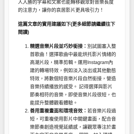
人入勝的字幕和文案也能轉移觀眾對音樂長度
的注意力，讓你的哀居影片更具吸引力！
這篇文章的實用建議如下(更多細節請繼續往下
閱讀)
精選音樂片段並巧妙銜接：
別試圖塞入整
首歌曲！選擇歌曲中最能烘托影片情緒的
高潮片段，精準剪輯。運用Instagram內
建的轉場特效，例如淡入淡出或其他動態
特效，將數個短音樂片段自然銜接，營造
音樂持續播放的感受。 記得選擇與影片
節奏相符的音樂，即使音樂片段很短，也
能提升整體觀看體驗。
善用重複畫面和環境音效：
若音樂片段過
短，可重複使用影片中關鍵畫面，配合音
樂節奏創造視覺延續感，讓觀眾專注於畫