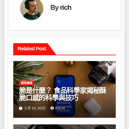
By
rich
Related Post
網路賺錢
脆是什麼？ 食品科學家揭秘酥
脆口感的科學與技巧
3 月 16, 2025
RICH