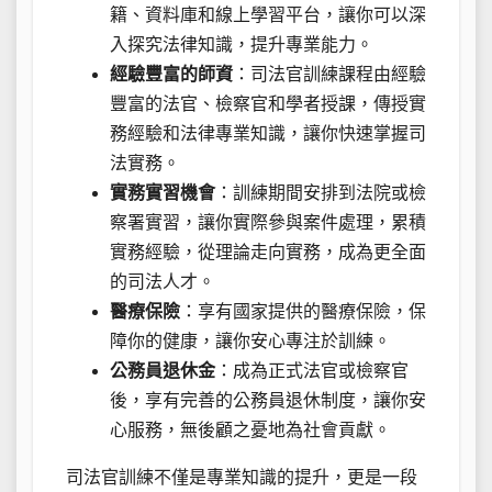
籍、資料庫和線上學習平台，讓你可以深
入探究法律知識，提升專業能力。
經驗豐富的師資
：司法官訓練課程由經驗
豐富的法官、檢察官和學者授課，傳授實
務經驗和法律專業知識，讓你快速掌握司
法實務。
實務實習機會
：訓練期間安排到法院或檢
察署實習，讓你實際參與案件處理，累積
實務經驗，從理論走向實務，成為更全面
的司法人才。
醫療保險
：享有國家提供的醫療保險，保
障你的健康，讓你安心專注於訓練。
公務員退休金
：成為正式法官或檢察官
後，享有完善的公務員退休制度，讓你安
心服務，無後顧之憂地為社會貢獻。
司法官訓練不僅是專業知識的提升，更是一段