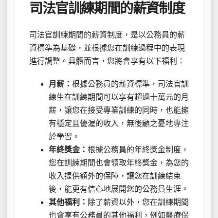
司法官訓練期間的薪資制度
司法官訓練期間的薪資制度，是以公務員的薪
資標準為基礎，並根據您在訓練過程中的表現
進行調整。具體而言，您將會享有以下福利：
月薪：
根據公務員的薪資標準，司法官訓
練生在訓練期間可以享有超過十萬元的月
薪，讓您在接受專業訓練的同時，也能擁
有穩定且優渥的收入，無後顧之憂地專注
於學習。
年終獎金：
根據公務員的年終獎金制度，
您在訓練期間也會領取年終獎金，為您的
收入提供額外的保障，讓您在訓練結束
後，能更有信心地展開您的公務員生涯。
其他福利：
除了薪資以外，您在訓練期間
也會享有公務員的其他福利，例如醫療保