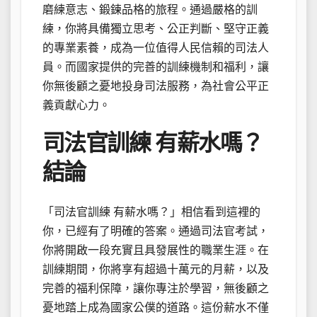
磨練意志、鍛鍊品格的旅程。通過嚴格的訓
練，你將具備獨立思考、公正判斷、堅守正義
的專業素養，成為一位值得人民信賴的司法人
員。而國家提供的完善的訓練機制和福利，讓
你無後顧之憂地投身司法服務，為社會公平正
義貢獻心力。
司法官訓練 有薪水嗎？
結論
「司法官訓練 有薪水嗎？」相信看到這裡的
你，已經有了明確的答案。通過司法官考試，
你將開啟一段充實且具發展性的職業生涯。在
訓練期間，你將享有超過十萬元的月薪，以及
完善的福利保障，讓你專注於學習，無後顧之
憂地踏上成為國家公僕的道路。這份薪水不僅