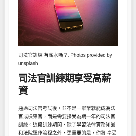
司法官訓練 有薪水嗎？. Photos provided by
unsplash
司法官訓練期享受高薪
資
通過司法官考試後，並不是一畢業就能成為法
官或檢察官，而是需要接受為期一年的司法官
訓練。這段訓練期間，除了學習法律實務知識
和法院運作流程之外，更重要的是，你將 享受