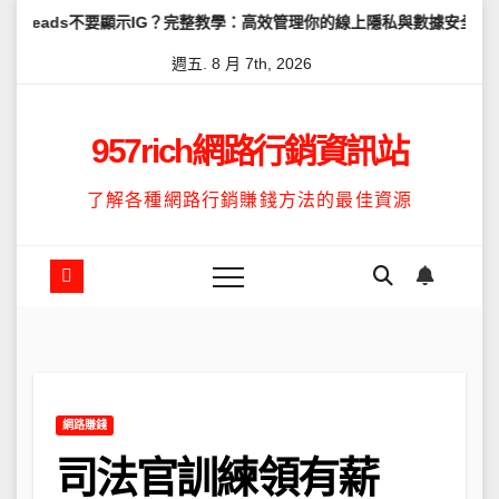
Skip
顯示IG？完整教學：高效管理你的線上隱私與數據安全
怎麼讓Thre
to
週五. 8 月 7th, 2026
content
957rich網路行銷資訊站
了解各種網路行銷賺錢方法的最佳資源
網路賺錢
司法官訓練領有薪