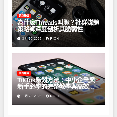
網路賺錢
為什麼Threads叫脆？社群媒體
策略師深度剖析其脆弱性
3 月 16, 2025
RICH
網路賺錢
TikTok賺錢方法：中小企業與
新手必學的完整教學與高效策
略
1 月 23, 2025
RICH