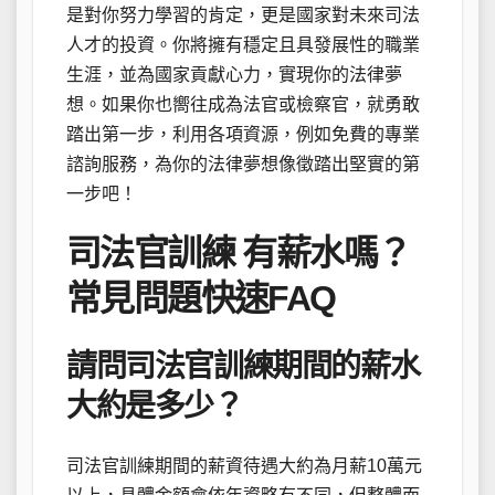
是對你努力學習的肯定，更是國家對未來司法
人才的投資。你將擁有穩定且具發展性的職業
生涯，並為國家貢獻心力，實現你的法律夢
想。如果你也嚮往成為法官或檢察官，就勇敢
踏出第一步，利用各項資源，例如免費的專業
諮詢服務，為你的法律夢想像徵踏出堅實的第
一步吧！
司法官訓練 有薪水嗎？
常見問題快速FAQ
請問司法官訓練期間的薪水
大約是多少？
司法官訓練期間的薪資待遇大約為月薪10萬元