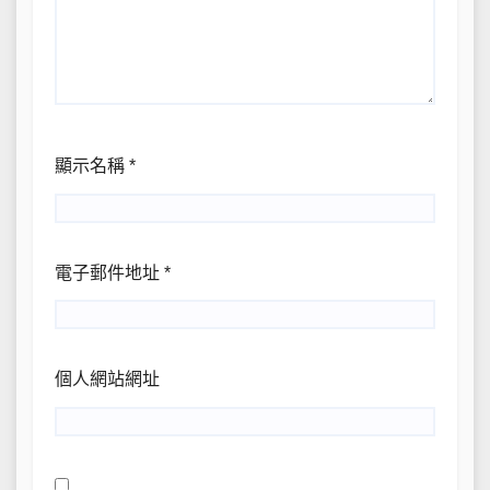
顯示名稱
*
電子郵件地址
*
個人網站網址