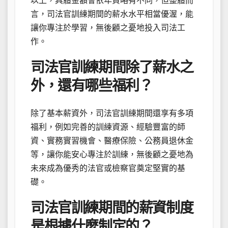
以上，具體金額會依年資略有不同，但整體而
言，司法官訓練期間的薪水水平相當優渥，能
讓你專注於學習，無後顧之憂地投入司法工
作。
司法官訓練期間除了薪水之
外，還有哪些福利？
除了基本薪資外，司法官訓練期間還享有多項
福利，例如完善的訓練資源、經驗豐富的師
資、實務實習機會、醫療保險、公務員退休金
等，讓你能安心專注於訓練，無後顧之憂地為
未來成為優秀的法官或檢察官奠定堅實的基
礎。
司法官訓練期間的薪資制度
是根據什麼制定的？