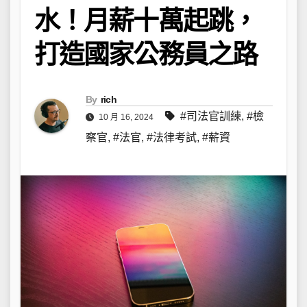
水！月薪十萬起跳，
打造國家公務員之路
By
rich
#司法官訓練
,
#檢
10 月 16, 2024
察官
,
#法官
,
#法律考試
,
#薪資