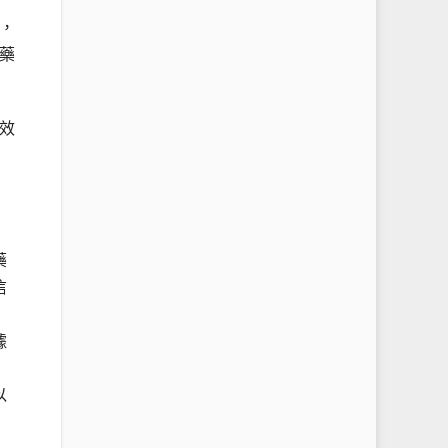
，
藥
效
藥
信
據
以