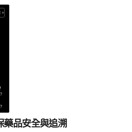
Q
？
？
保藥品安全與追溯