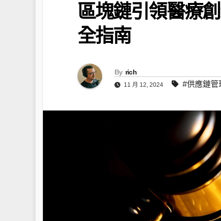
區塊鏈引領醫療創
全指南
By
rich
#供應鏈管
11 月 12, 2024