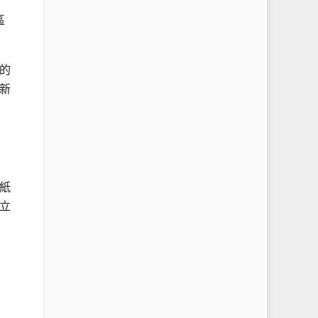
區
的
新
紙
立