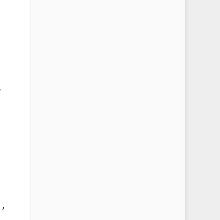
，
。
，