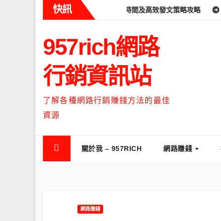
Skip
快訊
ds什麼時候流量最高？流量高峰時間及高效發文策略攻略
如何讓Thr
to
content
957rich網路
行銷資訊站
了解各種網路行銷賺錢方法的最佳
資源
關於我 – 957RICH
網路賺錢
網路賺錢