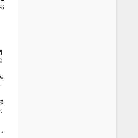
者
用
流
區
，
您
案
。