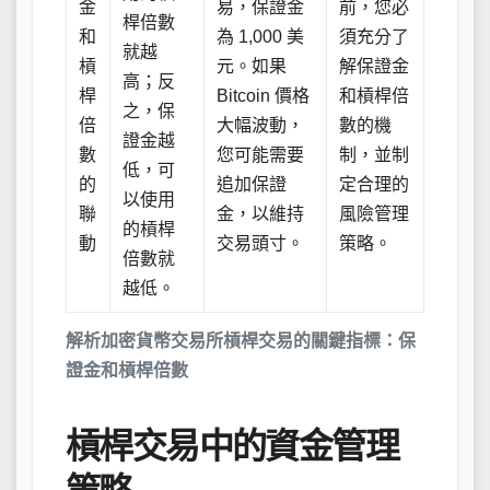
金
易，保證金
前，您必
桿倍數
和
為 1,000 美
須充分了
就越
槓
元。如果
解保證金
高；反
桿
Bitcoin 價格
和槓桿倍
之，保
倍
大幅波動，
數的機
證金越
數
您可能需要
制，並制
低，可
的
追加保證
定合理的
以使用
聯
金，以維持
風險管理
的槓桿
動
交易頭寸。
策略。
倍數就
越低。
解析加密貨幣交易所槓桿交易的關鍵指標：保
證金和槓桿倍數
槓桿交易中的資金管理