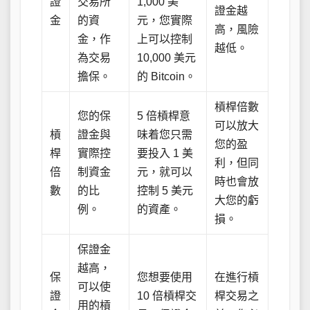
證
交易所
1,000 美
證金越
金
的資
元，您實際
高，風險
金，作
上可以控制
越低。
為交易
10,000 美元
擔保。
的 Bitcoin。
槓桿倍數
您的保
5 倍槓桿意
可以放大
槓
證金與
味着您只需
您的盈
桿
實際控
要投入 1 美
利，但同
倍
制資金
元，就可以
時也會放
數
的比
控制 5 美元
大您的虧
例。
的資產。
損。
保證金
越高，
保
您想要使用
在進行槓
可以使
證
10 倍槓桿交
桿交易之
用的槓