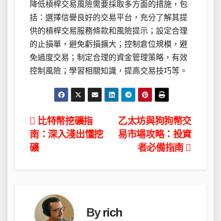
降低槓桿交易風險需要採取多方面的措施，包
括：選擇信譽良好的交易平台，充分了解其提
供的槓桿交易服務條款和風險提示；設定合理
的止損單，避免虧損擴大；控制倉位規模，避
免過度交易；制定合理的資金管理策略，有效
控制風險；學習相關知識，提高交易技巧等。
文
比特幣挖礦指
乙太坊與狗狗幣交
南：深入淺出懂挖
易市場攻略：投資
章
礦
者必備指南
導
覽
By
rich