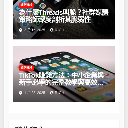
網路賺錢
為什麼Threads叫脆？社群媒體
策略師深度剖析其脆弱性
3 月 16, 2025
RICH
網路賺錢
TikTok賺錢方法：中小企業與
新手必學的完整教學與高效策
略
1 月 23, 2025
RICH