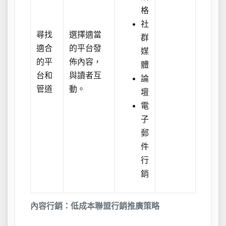
格
社
尋找
選擇適當
群
適合
的平台發
媒
的平
佈內容，
體
台和
與讀者互
論
管道
動。
壇
電
子
郵
件
行
銷
內容行銷：低成本聯盟行銷推廣策略