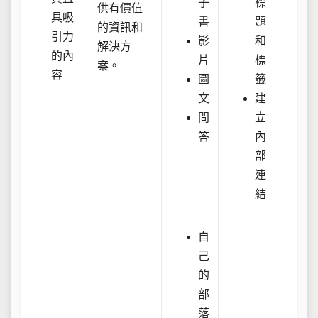
子
標
供有價值
具吸
書
題
的資訊和
引力
影
和
解決方
的內
片
標
案。
容
圖
籤
文
建
問
立
答
內
部
連
結
自
己
的
部
落