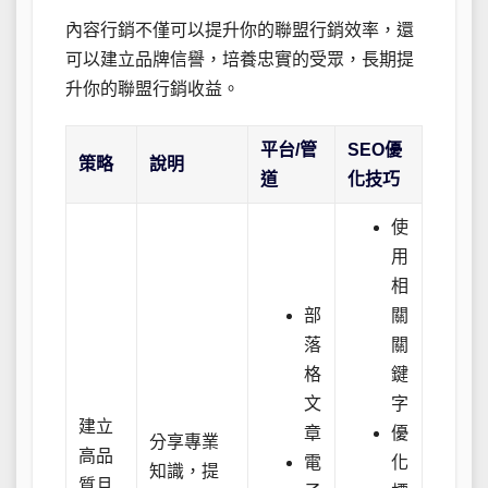
內容行銷不僅可以提升你的聯盟行銷效率，還
可以建立品牌信譽，培養忠實的受眾，長期提
升你的聯盟行銷收益。
平台/管
SEO優
策略
說明
道
化技巧
使
用
相
部
關
落
關
格
鍵
文
字
建立
章
優
分享專業
高品
電
化
知識，提
質且