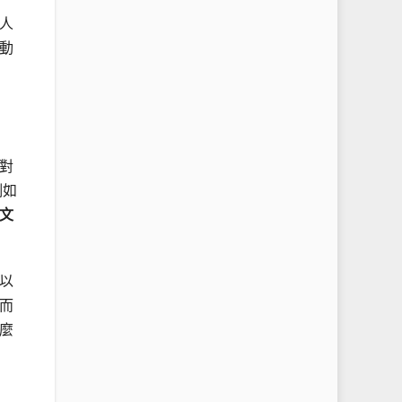
人
動
對
例如
文
以
而
麼