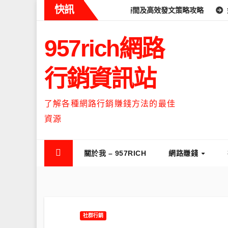
Skip
快訊
ds什麼時候流量最高？流量高峰時間及高效發文策略攻略
如何讓Thr
to
content
957rich網路
行銷資訊站
了解各種網路行銷賺錢方法的最佳
資源
關於我 – 957RICH
網路賺錢
社群行銷