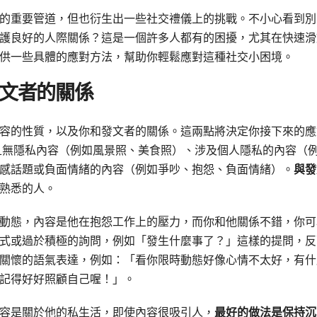
的重要管道，但也衍生出一些社交禮儀上的挑戰。不小心看到別
護良好的人際關係？這是一個許多人都有的困擾，尤其在快速滑
供一些具體的應對方法，幫助你輕鬆應對這種社交小困境。
文者的關係
容的性質，以及你和發文者的關係。這兩點將決定你接下來的應
且無隱私內容（例如風景照、美食照）、涉及個人隱私的內容（
感話題或負面情緒的內容（例如爭吵、抱怨、負面情緒）。
與發
熟悉的人。
動態，內容是他在抱怨工作上的壓力，而你和他關係不錯，你可
式或過於積極的詢問，例如「發生什麼事了？」這樣的提問，反
關懷的語氣表達，例如：「看你限時動態好像心情不太好，有什
記得好好照顧自己喔！」。
容是關於他的私生活，即使內容很吸引人，
最好的做法是保持沉