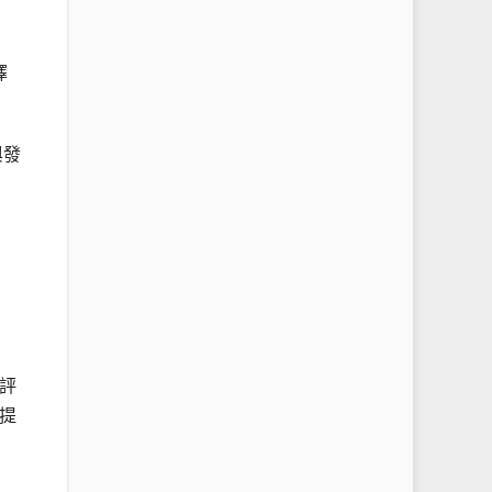
擇
與發
評
提