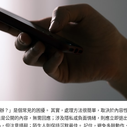
辦？」是個常見的困擾。 其實，處理方法很簡單，取決於內容
果是公開的內容，無需回應；涉及隱私或負面情緒，則應立即退
心，但注意措辭；陌生人則保持沉默最佳。 記住，避免多餘動作